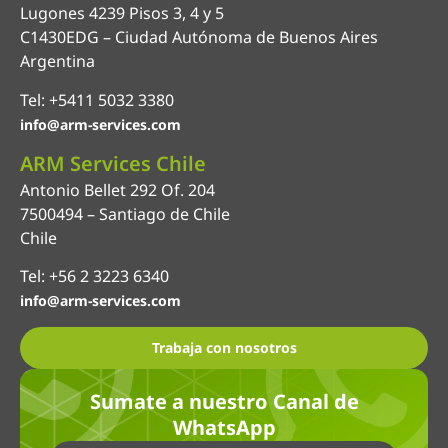
Lugones 4239 Pisos 3, 4 y 5
C1430EDG – Ciudad Autónoma de Buenos Aires
Argentina
Tel: +5411 5032 3380
info@arm-services.com
ARM Services Chile
Antonio Bellet 292 Of. 204
7500494 – Santiago de Chile
Chile
Tel: +56 2 3223 6340
info@arm-services.com
Trabaja con nosotros
Sumate a nuestro Canal de
WhatsApp