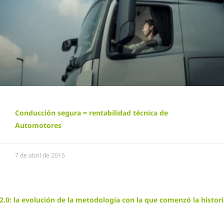
Conducción segura = rentabilidad técnica de
Automotores
7 de abril de 2015
.0: la evolución de la metodología con la que comenzó la histor