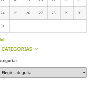
24
25
26
27
28
29
30
31
Jul
CATEGORIAS
ategorías