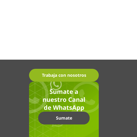
Trabaja con nosotros
Sumate a
nuestro Canal
de WhatsApp
Sumate