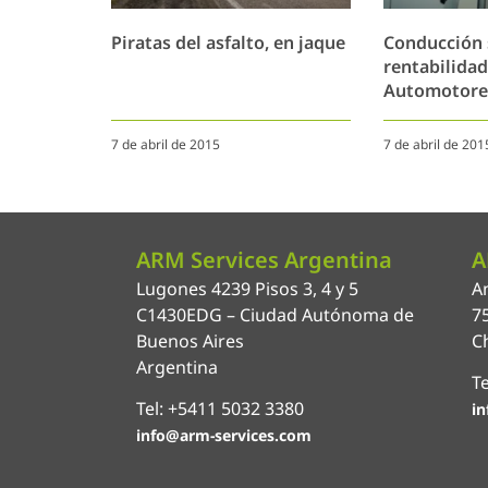
Piratas del asfalto, en jaque
Conducción 
rentabilidad
Automotore
7 de abril de 2015
7 de abril de 201
ARM Services Argentina
A
Lugones 4239 Pisos 3, 4 y 5
An
C1430EDG – Ciudad Autónoma de
7
Buenos Aires
Ch
Argentina
Te
Tel: +5411 5032 3380
in
info@arm-services.com