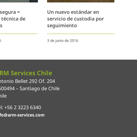
segura =
Un nuevo estándar en
 técnica de
servicio de custodia por
s
seguimiento
5
3 de junio de 2016
RM Services Chile
tonio Bellet 292 Of. 204
500494 – Santiago de Chile
ile
l: +56 2 3223 6340
fo@arm-services.com