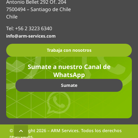
Antonio Bellet 292 Of. 204
7500494 – Santiago de Chile
Chile
Tel: +56 2 3223 6340
info@arm-services.com
Trabaja con nosotros
Sumate a nuestro Canal de
WhatsApp
Sumate
© Copyright 2026 – ARM Services. Todos los derechos
reservados.