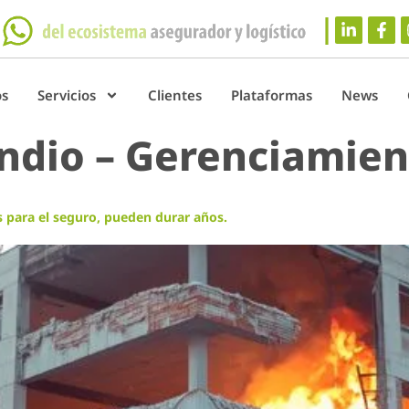
os
Servicios
Clientes
Plataformas
News
ndio – Gerenciamien
 para el seguro, pueden durar años.