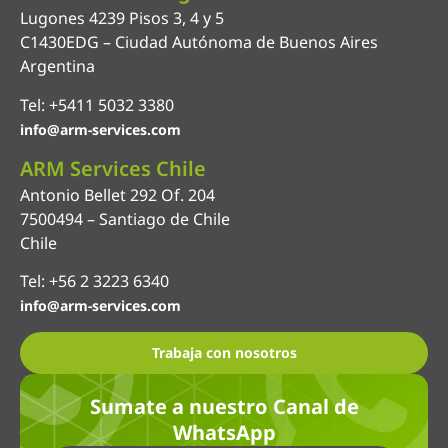
Lugones 4239 Pisos 3, 4 y 5
C1430EDG – Ciudad Autónoma de Buenos Aires
Argentina
Tel: +5411 5032 3380
info@arm-services.com
ARM Services Chile
Antonio Bellet 292 Of. 204
7500494 – Santiago de Chile
Chile
Tel: +56 2 3223 6340
info@arm-services.com
Trabaja con nosotros
Sumate a nuestro Canal de
WhatsApp