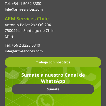
Tel: +5411 5032 3380
info@arm-services.com
ARM Services Chile
Antonio Bellet 292 Of. 204
7500494 – Santiago de Chile
Chile
Tel: +56 2 3223 6340
info@arm-services.com
Trabaja con nosotros
Sumate a nuestro Canal de
WhatsApp
Sumate