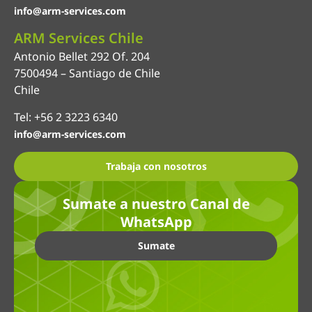
info@arm-services.com
ARM Services Chile
Antonio Bellet 292 Of. 204
7500494 – Santiago de Chile
Chile
Tel: +56 2 3223 6340
info@arm-services.com
Trabaja con nosotros
Sumate a nuestro Canal de
WhatsApp
Sumate