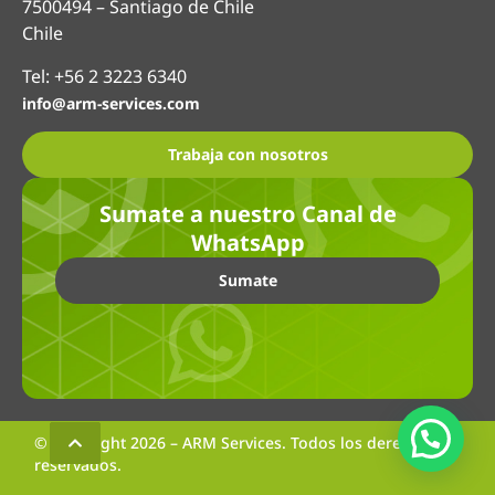
7500494 – Santiago de Chile
Chile
Tel: +56 2 3223 6340
info@arm-services.com
Trabaja con nosotros
Sumate a nuestro Canal de
WhatsApp
Sumate
© Copyright 2026 – ARM Services. Todos los derechos
reservados.