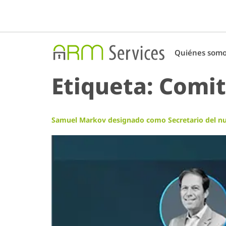
Quiénes som
Etiqueta:
Comit
Samuel Markov designado como Secretario del nu