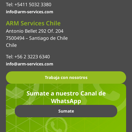
Tel: +5411 5032 3380
info@arm-services.com
ARM Services Chile
Antonio Bellet 292 Of. 204
7500494 – Santiago de Chile
Chile
Tel: +56 2 3223 6340
info@arm-services.com
Trabaja con nosotros
Sumate a nuestro Canal de
WhatsApp
Sumate