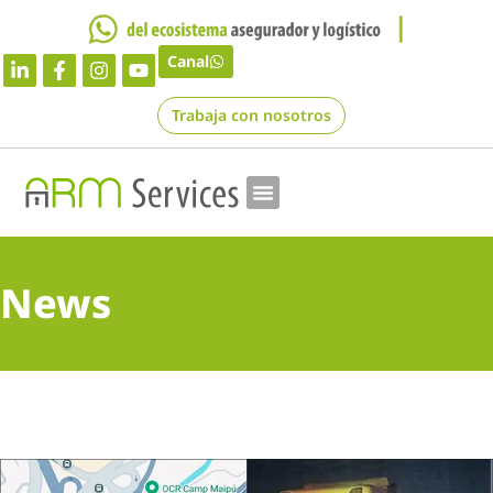
Canal
Trabaja con nosotros
News