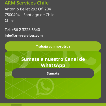
ARM Services Chile
Antonio Bellet 292 Of. 204
7500494 – Santiago de Chile
Chile
Tel: +56 2 3223 6340
info@arm-services.com
Trabaja con nosotros
Sumate a nuestro Canal de
WhatsApp
Sumate