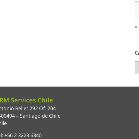
«
C
RM Services Chile
tonio Bellet 292 Of. 204
500494 – Santiago de Chile
ile
l: +56 2 3223 6340