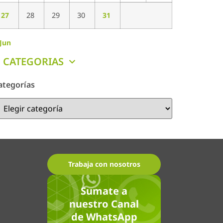
27
28
29
30
31
 Jun
CATEGORIAS
ategorías
Trabaja con nosotros
Sumate a
nuestro Canal
de WhatsApp