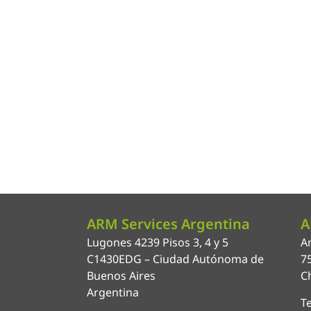
ARM Services Argentina
A
Lugones 4239 Pisos 3, 4 y 5
An
C1430EDG – Ciudad Autónoma de
7
Buenos Aires
Ch
Argentina
Te