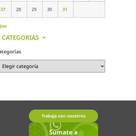
27
28
29
30
31
 Jun
CATEGORIAS
ategorías
Trabaja con nosotros
Sumate a