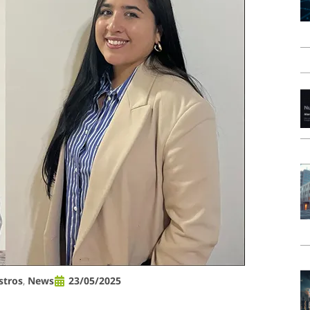
stros
,
News
23/05/2025