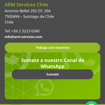
ARM Services Chile
Antonio Bellet 292 Of. 204
7500494 – Santiago de Chile
Chile
Tel: +56 2 3223 6340
info@arm-services.com
Trabaja con nosotros
Sumate a nuestro Canal de
WhatsApp
Sumate