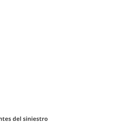
julio 31
tes del siniestro
AssessR