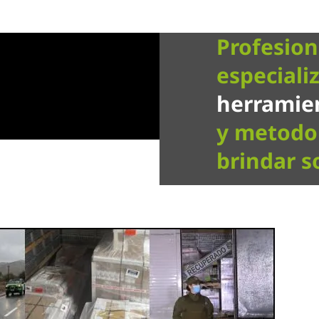
Profesion
especiali
herramien
y metodol
brindar s