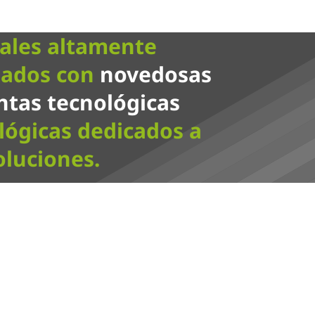
ales altamente
zados con
novedosas
tas tecnológicas
ógicas dedicados a
oluciones.