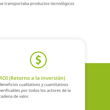
 que transportaba productos tecnológicos
ARM Servi
AssessRisk
ROI (Retorno a la inversión)
Beneficios cualitativos y cuantitativos
verificables por todos los actores de la
cadena de valor.