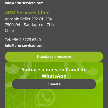
info@arm-services.com
ARM Services Chile
Antonio Bellet 292 Of. 204
7500494 – Santiago de Chile
Chile
Tel: +56 2 3223 6340
info@arm-services.com
Trabaja con nosotros
Sumate a nuestro Canal de
WhatsApp
Sumate